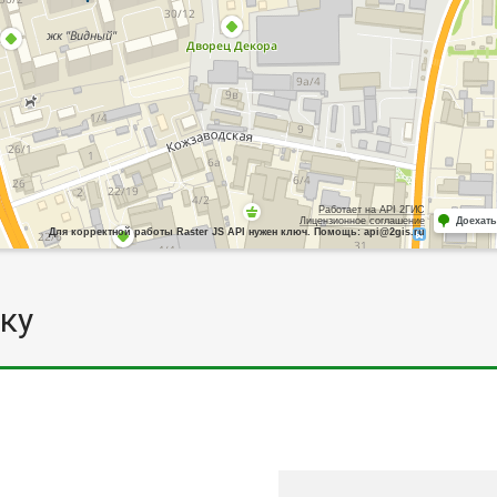
Работает на API 2ГИС
Лицензионное соглашение
Доехать
Для корректной работы Raster JS API нужен ключ. Помощь: api@2gis.ru
ку