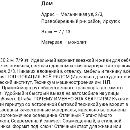
Дом
Адрес — Мельничная ул, 2/3,
Правобережный р-н район, Иркутск
Этаж — 7 / 13
Материал — монолит
30.2 м, 7/9 эт. Идеальный вариант заезжай и живи для себ
тся стильная, светлая однокомнатная квартира с авторски
я, 2/3. Никаких вложений в отделку, мебель и технику вс
дня! ТОП-ЛОКАЦИЯ: ВСЁ РЯДОМ (Идеально для студентов 
ский институт, Техникум машиностроения им. Н.П.
ь: Прямой маршрут общественного транспорта до самого
л . Удобный и быстрый выезд на автомобиле на улицы
Рабочего Штаба. ПОЧЕМУ ИМЕННО ЭТА КВАРТИРА? Кухня и
й гарнитур со встроенной бытовой техникой уже входит в
льзованы качественные материалы, идеально выровнены
 эргономичное освещение. Отличный 7 этаж: Много
 окон. Современный санузел: Совмещенный, в стильной
хника. Формат под ключ : Отличный старт для жизни или