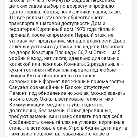
школа №14 в 5 10 минутах ходьбы Несколько
детских садов выбор по возрасту и профилю
Центр города: театры, поликлиники, парки, кафе,
ТЦ всё рядом Остановки общественного
транспорта в шаговой доступности Дом и
территория Кирпичный дом 1976 года тёплый,
прочный, после капремонта Первый этаж, не
угловая нет продувания, меньше влажности Двор:
зелёный уютный с детской площадкой Парковка:
во дворе Квартира Площадь: 56,7 м Этаж: 1 из 5
удобный вход, нет лифта, идеально для семьи с
коляской или пожилых Комнаты: 2 раздельные +
кухня-гостиная гибкая планировка под любые
нужды Кухня: объединена с гостиной
современный формат для жизни и приёма гостей
Санузел: совмещённый Балкон: отсутствует
Ремонт: под обновление но жилая, можно заехать
и жить сразу Окна: пластиковые тепло и тихо
Коммуникации: медные трубы надёжно,
долговечно, без замены Полы: деревянные,
требуют замены ваш шанс сделать пол под себя
Особенность: очень тёплая не угловая, кирпичные
стены, пластиковые окна Утро в будни: дети идут в
гимназию пешком, вы завариваете кофе в