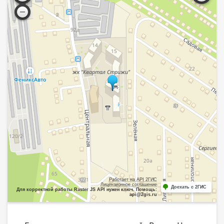
Работает на API 2ГИС
Лицензионное соглашение
Доехать с 2ГИС
Для корректной работы Raster JS API нужен ключ. Помощь:
api@2gis.ru