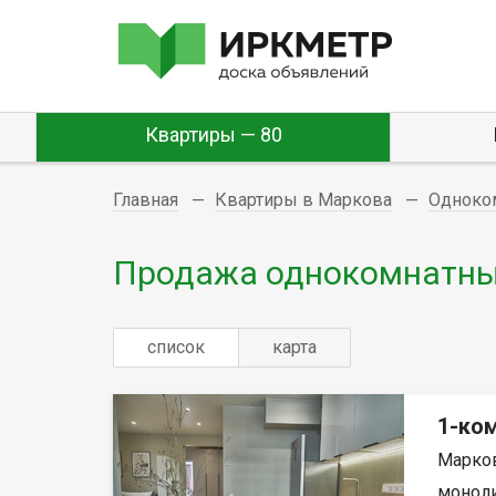
Квартиры — 80
Главная
Квартиры в Маркова
Одноко
Продажа однокомнатны
список
карта
1-ко
Марков
моноли