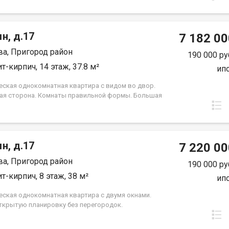
й «Восток Центр Иркутск»
н, д.17
7 182 00
а, Пригород район
190 000 ру
т-кирпич, 14 этаж, 37.8 м²
ип
еская однокомнатная квартира с видом во двор.
ая сторона. Комнаты правильной формы. Большая
я, санузел совмещенный. Группа строительных
й «Восток Центр Иркутск»
н, д.17
7 220 00
а, Пригород район
190 000 ру
т-кирпич, 8 этаж, 38 м²
ип
еская однокомнатная квартира с двумя окнами.
ткрытую планировку без перегородок.
жение на запад (во двор). Санузел совмещён.
ое решение для первого жилья или в качестве