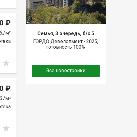
0 ₽
б./м²
Семья, 3 очередь, б/с 5
отека
ГОРДО Девелопмент ∙ 2025,
готовность 100%
Все новостройки
0 ₽
б./м²
отека