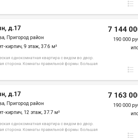
ный и позволит расположить отдельную
бную или вместительный шкаф-купе. Окна выходят
ро-восток. Группа строительных компаний «Восток
ркутск»
н, д.17
7 144 00
а, Пригород район
190 000 ру
т-кирпич, 9 этаж, 37.6 м²
ип
еская однокомнатная квартира с видом во двор.
ая сторона. Комнаты правильной формы. Большая
я, санузел совмещенный. Группа строительных
й «Восток Центр Иркутск»
н, д.17
7 163 00
а, Пригород район
190 000 ру
т-кирпич, 12 этаж, 37.7 м²
ип
еская однокомнатная квартира с видом во двор.
ая сторона. Комнаты правильной формы. Большая
я, санузел совмещенный. Группа строительных