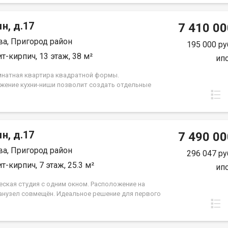
ций. Группа строительных компаний «Восток Центр
»
н, д.17
7 410 00
а, Пригород район
195 000 ру
т-кирпич, 13 этаж, 38 м²
ип
натная квартира квадратной формы.
жение кухни-ниши позволит создать отдельные
нства для гостиной и спальни. Окна выходят на
Посад и м/р Университетский: тихую зелёную зону.
строительных компаний «Восток Центр Иркутск»
н, д.17
7 490 00
а, Пригород район
296 047 ру
т-кирпич, 7 этаж, 25.3 м²
ип
еская студия с одним окном. Расположение на
Санузел совмещён. Идеальное решение для первого
ли в качестве инвестиций. Группа строительных
й «Восток Центр Иркутск»