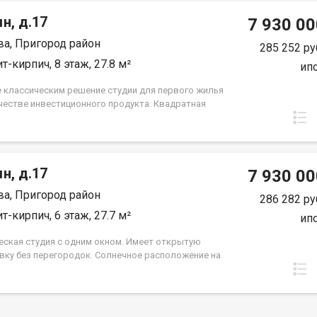
н, д.17
7 930 00
а, Пригород район
285 252 ру
т-кирпич, 8 этаж, 27.8 м²
ип
 классическим решение студии для первого жилья
ачестве инвестиционного продукта. Квадратная
, кухня ниша и просторный санузел совмещенного
. Группа строительных компаний «Восток Центр
»
н, д.17
7 930 00
а, Пригород район
286 282 ру
т-кирпич, 6 этаж, 27.7 м²
ип
еская студия с одним окном. Имеет открытую
вку без перегородок. Солнечное расположение на
ад. Санузел совмещён. Идеальное решение для
жилья или в качестве инвестиций. Группа
льных компаний «Восток Центр Иркутск»