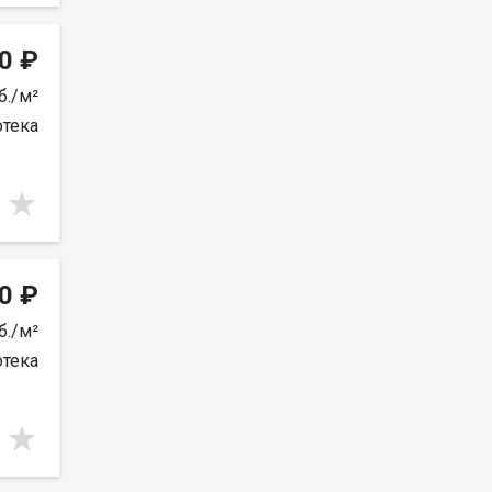
0 ₽
б./м²
отека
0 ₽
б./м²
отека