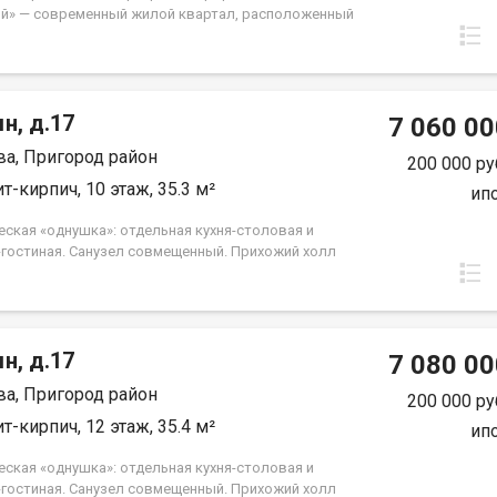
й» — современный жилой квартал, расположенный
20 минутах езды от центра Иркутска. Квартиры
еские планировки и квартиры евроформата с
ными кухнями-гостиными Широкие комнаты,
нальные прихожие с местами для хранения
н, д.17
нные лоджии, дополнительные окна в отдельных
7 060 00
ах Варианты отделки: черновая или предчистовая
а, Пригород район
рия и инфраструктура Закрытые дворы без машин
200 000 ру
асно для детей Современные детские площадки,
т-кирпич, 10 этаж, 35.3 м²
ип
ные зоны, уличные тренажёры Школа на 1275
в с бассейнами и спортзалом Детский сад и
еская «однушка»: отдельная кухня-столовая и
ника В проекте — парк, 2 дополнительных детских
-гостиная. Санузел совмещенный. Прихожий холл
спорткомплекс. ООО СЗ ВОСТСИБСТРОЙ-М
ный и позволит расположить отдельную
бную или вместительный шкаф-купе. Окна выходят
ро-восток. Группа строительных компаний «Восток
ркутск»
н, д.17
7 080 00
а, Пригород район
200 000 ру
т-кирпич, 12 этаж, 35.4 м²
ип
еская «однушка»: отдельная кухня-столовая и
-гостиная. Санузел совмещенный. Прихожий холл