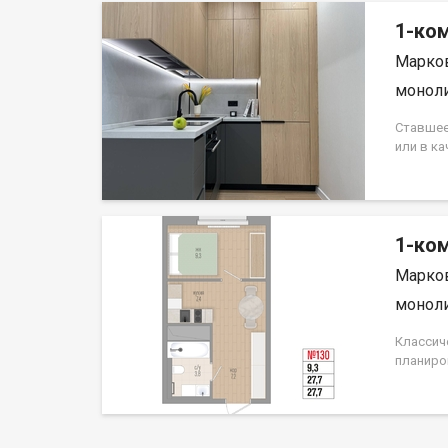
1-ком
Марков
моноли
Ставшее
или в к
комната
формата
Иркутск
1-ком
Марков
моноли
Классич
планиро
юго-зап
первого 
строите