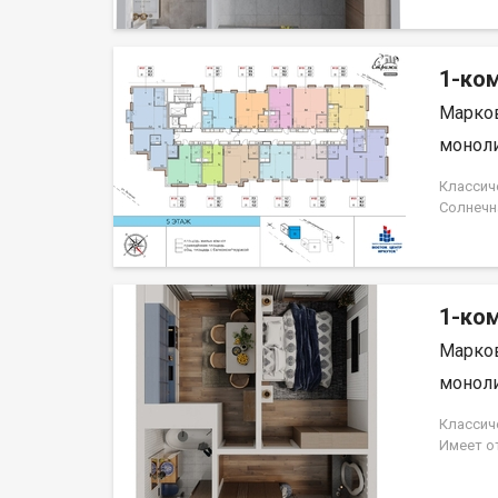
компани
1-ком
Марков
моноли
Классич
Солнечн
прихожа
компани
1-ком
Марков
моноли
Классич
Имеет о
Располо
Идеальн