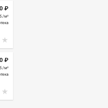
0 ₽
б./м²
отека
0 ₽
б./м²
отека