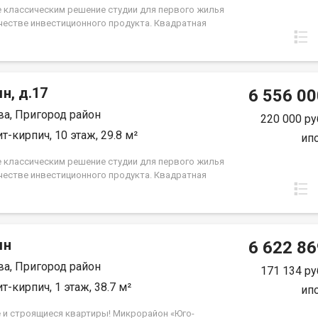
в с бассейнами и спортзалом Детский сад и
 классическим решение студии для первого жилья
ника В проекте — парк, 2 дополнительных детских
ачестве инвестиционного продукта. Квадратная
спорткомплекс. ООО СЗ ВОСТСИБСТРОЙ-М
, кухня ниша и просторный санузел совмещенного
. Группа строительных компаний «Восток Центр
»
н, д.17
6 556 00
а, Пригород район
220 000 ру
т-кирпич, 10 этаж, 29.8 м²
ип
 классическим решение студии для первого жилья
ачестве инвестиционного продукта. Квадратная
, кухня ниша и просторный санузел совмещенного
. Группа строительных компаний «Восток Центр
»
мн
6 622 86
а, Пригород район
171 134 ру
т-кирпич, 1 этаж, 38.7 м²
ип
 и строящиеся квартиры! Микрорайон «Юго-