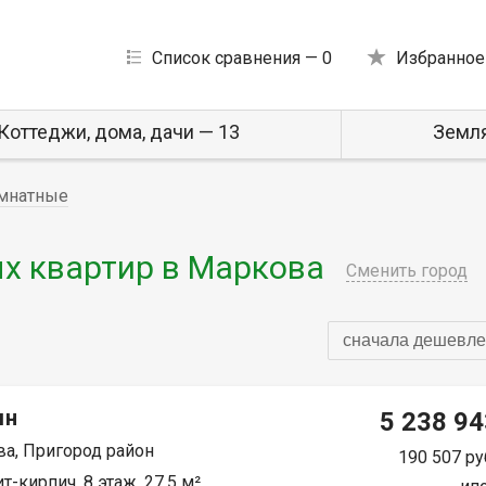
Список сравнения —
0
Избранное
Коттеджи, дома, дачи — 13
Земля
мнатные
х квартир в Маркова
Сменить город
сначала дешевле
мн
5 238 94
а, Пригород район
190 507 ру
т-кирпич, 8 этаж, 27.5 м²