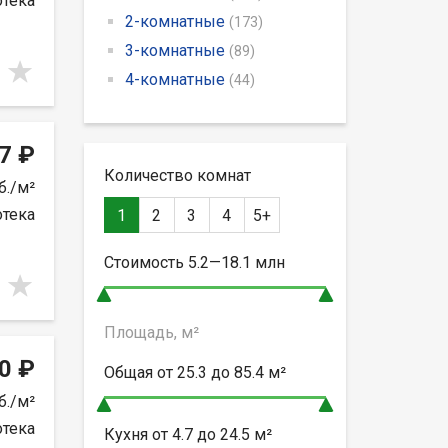
отека
2-комнатные
(173)
3-комнатные
(89)
4-комнатные
(44)
7 ₽
Количество комнат
б./м²
отека
1
2
3
4
5+
Стоимость
5.2—18.1
млн
Площадь, м²
0 ₽
Общая от
25.3 до 85.4
м²
б./м²
отека
Кухня от
4.7 до 24.5
м²