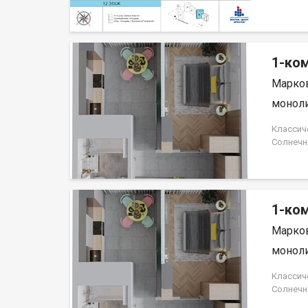
простор
гардеро
на севе
Центр И
1-ком
Марков
моноли
Классич
Солнечн
прихожа
компани
1-ком
Марков
моноли
Классич
Солнечн
прихожа