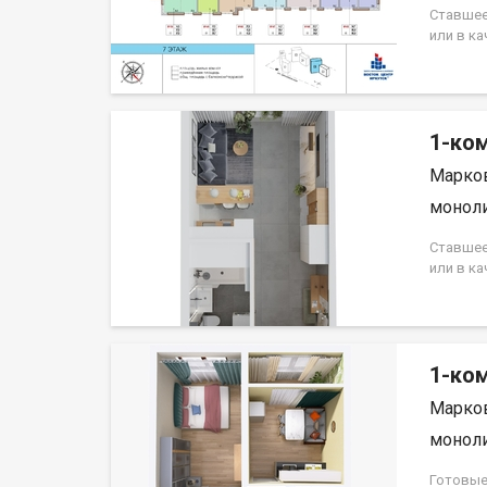
ученико
Ставшее
поликли
или в к
сада и 
комната
формата
Иркутск
1-ком
Марков
моноли
Ставшее
или в к
комната
формата
Иркутск
1-ко
Марков
моноли
Готовые