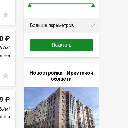
Больше параметров
0 ₽
Показать
б./м²
отека
Новостройки Иркутской
области
9 ₽
б./м²
отека