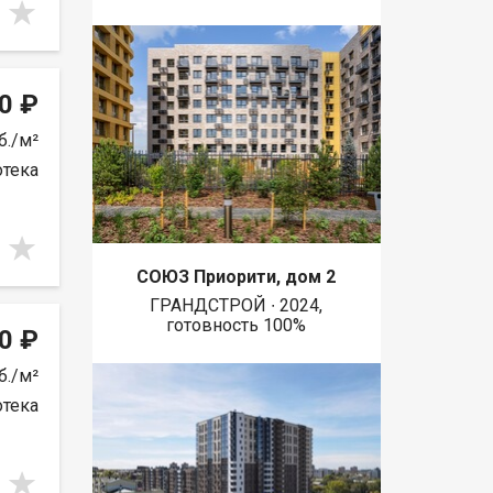
0 ₽
б./м²
отека
СОЮЗ Приорити, дом 2
ГРАНДСТРОЙ ∙ 2024,
готовность 100%
0 ₽
б./м²
отека